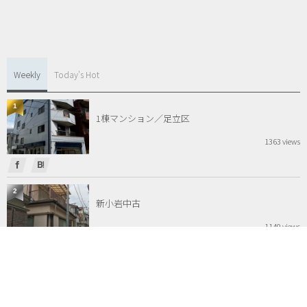
Weekly
Today's Hot
1
1棟マンション／足立区
1363 views
2
新小岩中古
1140 views
3
ネオコーポ調布多摩川リフォーム